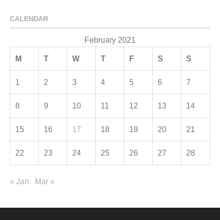
CALENDAR
February 2021
M
T
W
T
F
S
S
1
2
3
4
5
6
7
8
9
10
11
12
13
14
15
16
17
18
19
20
21
22
23
24
25
26
27
28
« Jan
Mar »