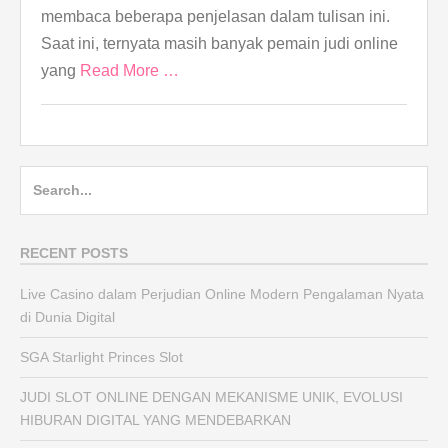
membaca beberapa penjelasan dalam tulisan ini.
Saat ini, ternyata masih banyak pemain judi online
yang
Read More …
Search
for:
RECENT POSTS
Live Casino dalam Perjudian Online Modern Pengalaman Nyata
di Dunia Digital
SGA Starlight Princes Slot
JUDI SLOT ONLINE DENGAN MEKANISME UNIK, EVOLUSI
HIBURAN DIGITAL YANG MENDEBARKAN