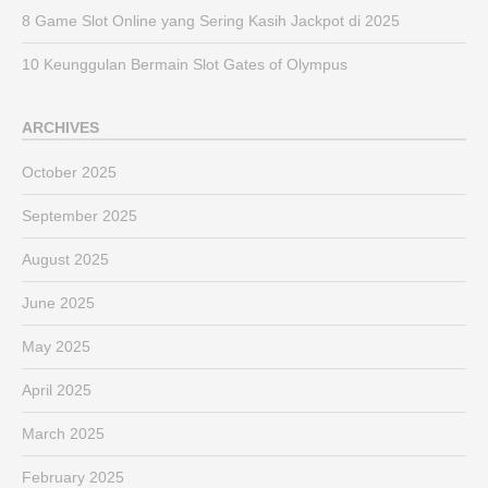
8 Game Slot Online yang Sering Kasih Jackpot di 2025
10 Keunggulan Bermain Slot Gates of Olympus
ARCHIVES
October 2025
September 2025
August 2025
June 2025
May 2025
April 2025
March 2025
February 2025