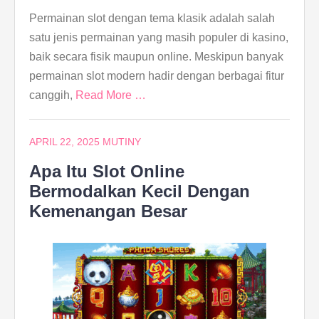
Permainan slot dengan tema klasik adalah salah
satu jenis permainan yang masih populer di kasino,
baik secara fisik maupun online. Meskipun banyak
permainan slot modern hadir dengan berbagai fitur
canggih,
Read More …
APRIL 22, 2025
MUTINY
Apa Itu Slot Online
Bermodalkan Kecil Dengan
Kemenangan Besar