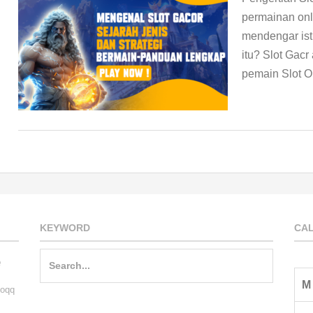
permainan onl
mendengar ist
itu? Slot Gacr
pemain Slot On
KEYWORD
CA
Search
e
for:
M
oqq