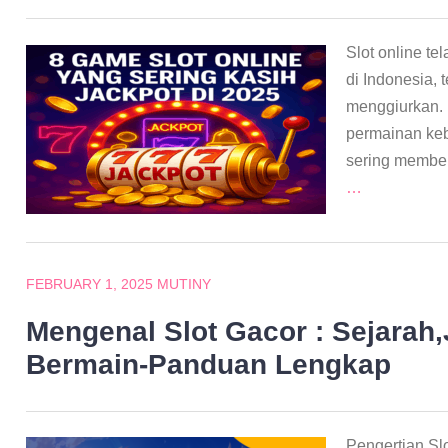
Slot online te
di Indonesia, 
menggiurkan. 
permainan ke
sering membe
…
FEBRUARY 1, 2025
MUTINY
Mengenal Slot Gacor : Sejarah,
Bermain-Panduan Lengkap
Pengertian Sl