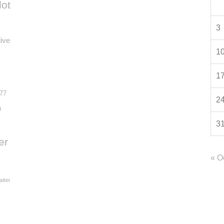
lot
3
live
1
1
777
2
a
3
er
« O
atter