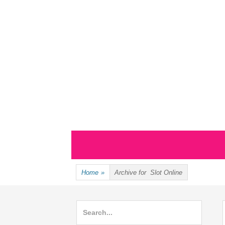
Skip
to
content
Skip
to
content
Home
»
Archive for
Slot Online
Search
for: