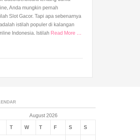
ine, Anda mungkin pernah
ilah Slot Gacor. Tapi apa sebenarnya
 adalah istilah populer di kalangan
line Indonesia. Istilah
Read More …
LENDAR
August 2026
T
W
T
F
S
S