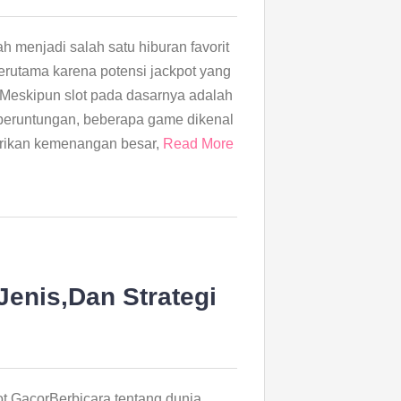
lah menjadi salah satu hiburan favorit
terutama karena potensi jackpot yang
Meskipun slot pada dasarnya adalah
beruntungan, beberapa game dikenal
rikan kemenangan besar,
Read More
Jenis,Dan Strategi
ot GacorBerbicara tentang dunia