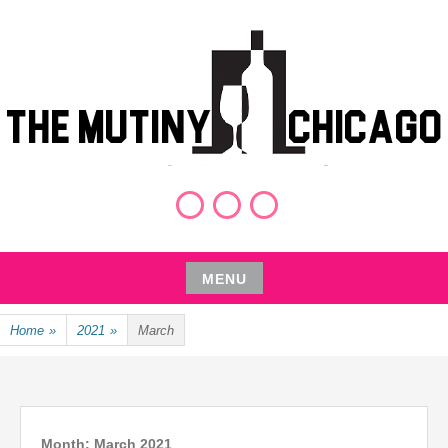
Skip
to
content
Home
Kontak
Judi
Online
MENU
Skip
Home
»
2021
»
March
to
content
Month:
March 2021