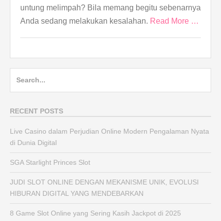
untung melimpah? Bila memang begitu sebenarnya
Anda sedang melakukan kesalahan.
Read More …
Search
for:
RECENT POSTS
Live Casino dalam Perjudian Online Modern Pengalaman Nyata
di Dunia Digital
SGA Starlight Princes Slot
JUDI SLOT ONLINE DENGAN MEKANISME UNIK, EVOLUSI
HIBURAN DIGITAL YANG MENDEBARKAN
8 Game Slot Online yang Sering Kasih Jackpot di 2025