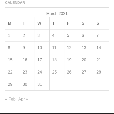
CALENDAR
March 2021
M
T
W
T
F
S
S
1
2
3
4
5
6
7
8
9
10
11
12
13
14
15
16
17
18
19
20
21
22
23
24
25
26
27
28
29
30
31
« Feb
Apr »