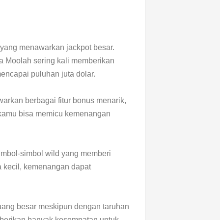
al yang menawarkan jackpot besar.
a Moolah sering kali memberikan
encapai puluhan juta dolar.
warkan berbagai fitur bonus menarik,
il, kamu bisa memicu kemenangan
imbol-simbol wild yang memberi
 kecil, kemenangan dapat
luang besar meskipun dengan taruhan
emberikan banyak kesempatan untuk