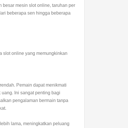
 besar mesin slot online, taruhan per
 dari beberapa sen hingga beberapa
a slot online yang memungkinkan
h rendah. Pemain dapat menikmati
uang. Ini sangat penting bagi
malkan pengalaman bermain tanpa
at.
 lebih lama, meningkatkan peluang