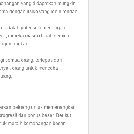
enangan yang didapatkan mungkin
lama dengan risiko yang lebih rendah.
ecil adalah potensi kemenangan
ecil, mereka masih dapat memicu
menguntungkan.
i semua orang, terlepas dari
banyak orang untuk mencoba
 uang.
awarkan peluang untuk memenangkan
rogresif dan bonus besar. Berikut
ntuk meraih kemenangan besar