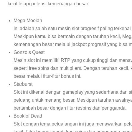
kecil tetapi potensi kemenangan besar.
Mega Moolah
Ini adalah salah satu mesin slot progresif paling terken
Meskipun kamu bisa bermain dengan taruhan kecil, Meg
kemenangan besar melalui jackpot progresif yang bisa m
Gonzo’s Quest
Mesin slot ini memiliki RTP yang cukup tinggi dan mena
seperti free spins dan multipliers. Dengan taruhan kec
besar melalui fitur-fitur bonus ini.
Starburst
Slot ini dikenal dengan gameplay yang sederhana dan s
peluang untuk menang besar. Meskipun taruhan awalnya
bertambah besar dengan fitur respins dan pengganda.
Book of Dead
Slot dengan tema petualangan ini juga menawarkan pe
kecil. Fitur bonus seperti free spins dan pengganda m