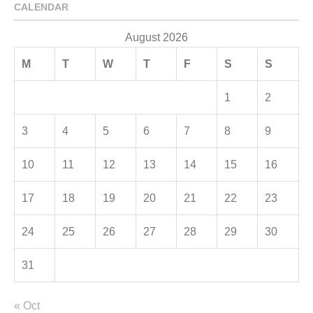
CALENDAR
August 2026
M
T
W
T
F
S
S
1
2
3
4
5
6
7
8
9
10
11
12
13
14
15
16
17
18
19
20
21
22
23
24
25
26
27
28
29
30
31
« Oct