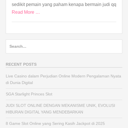
sedikit pemain yang paham kenapa bermain judi qq
Read More …
Search
for:
RECENT POSTS
Live Casino dalam Perjudian Online Modern Pengalaman Nyata
di Dunia Digital
SGA Starlight Princes Slot
JUDI SLOT ONLINE DENGAN MEKANISME UNIK, EVOLUSI
HIBURAN DIGITAL YANG MENDEBARKAN
8 Game Slot Online yang Sering Kasih Jackpot di 2025