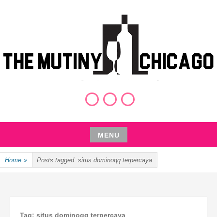
Skip
to
content
Home
Kontak
Judi
Online
MENU
Skip
Home
»
Posts tagged
situs dominoqq terpercaya
to
content
Tag:
situs dominoqq terpercaya