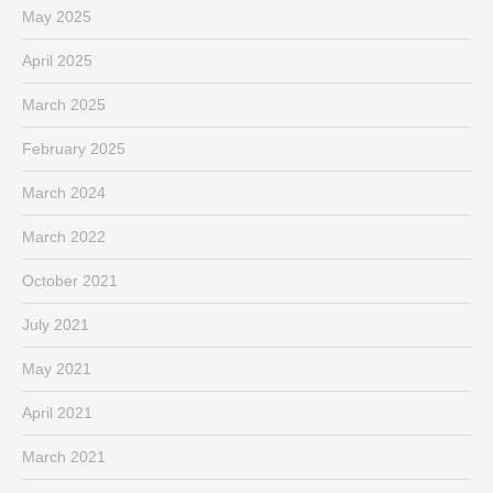
May 2025
April 2025
March 2025
February 2025
March 2024
March 2022
October 2021
July 2021
May 2021
April 2021
March 2021