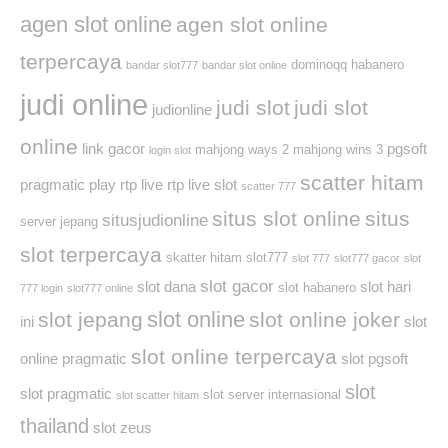
agen slot online
agen slot online
terpercaya
dominoqq
habanero
bandar slot777
bandar slot online
judi online
judi slot
judi slot
judionline
online
link gacor
pgsoft
mahjong ways 2
mahjong wins 3
login slot
scatter hitam
pragmatic play
rtp live
rtp live slot
scatter 777
situs slot online
situs
situsjudionline
server jepang
slot terpercaya
skatter hitam
slot777
slot 777
slot777 gacor
slot
slot gacor
slot dana
slot hari
slot habanero
777 login
slot777 online
slot online
slot jepang
slot online joker
ini
slot
slot online terpercaya
online pragmatic
slot pgsoft
slot
slot pragmatic
slot server internasional
slot scatter hitam
thailand
slot zeus