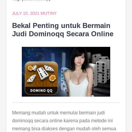
JULY 15, 2021
MUTINY
Bekal Penting untuk Bermain
Judi Dominoqq Secara Online
Memang mudah untuk memulai bermain judi
dominoqq secara online karena pada metode ini
memang bisa diakses dengan mudah oleh semua