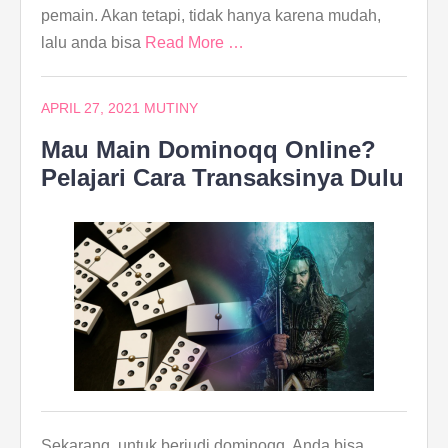
pemain. Akan tetapi, tidak hanya karena mudah,
lalu anda bisa
Read More …
APRIL 27, 2021
MUTINY
Mau Main Dominoqq Online?
Pelajari Cara Transaksinya Dulu
Sekarang, untuk berjudi dominoqq, Anda bisa