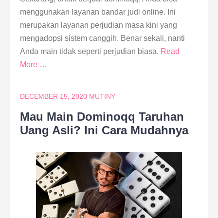
menggunakan layanan bandar judi online. Ini
merupakan layanan perjudian masa kini yang
mengadopsi sistem canggih. Benar sekali, nanti
Anda main tidak seperti perjudian biasa.
Read
More …
DECEMBER 15, 2020
MUTINY
Mau Main Dominoqq Taruhan
Uang Asli? Ini Cara Mudahnya