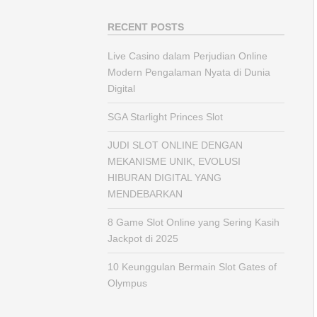
RECENT POSTS
Live Casino dalam Perjudian Online
Modern Pengalaman Nyata di Dunia
Digital
SGA Starlight Princes Slot
JUDI SLOT ONLINE DENGAN
MEKANISME UNIK, EVOLUSI
HIBURAN DIGITAL YANG
MENDEBARKAN
8 Game Slot Online yang Sering Kasih
Jackpot di 2025
10 Keunggulan Bermain Slot Gates of
Olympus