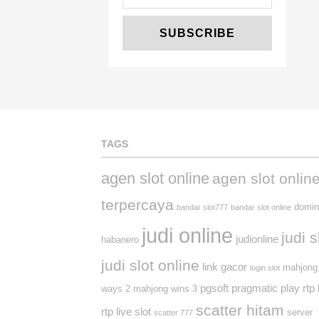
TAGS
agen slot online
agen slot onlin
terpercaya
domin
bandar slot777
bandar slot online
judi online
judi s
judionline
habanero
judi slot online
link gacor
mahjong
login slot
pgsoft
pragmatic play
rtp 
ways 2
mahjong wins 3
scatter hitam
rtp live slot
server
scatter 777