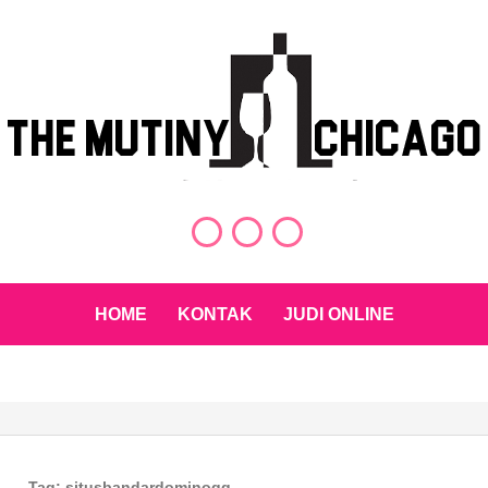
Home
Kontak
Judi
Online
HOME
KONTAK
JUDI ONLINE
Tag:
situsbandardominoqq