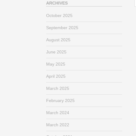
ARCHIVES
October 2025
September 2025
August 2025
June 2025
May 2025
April 2025
March 2025
February 2025
March 2024
March 2022